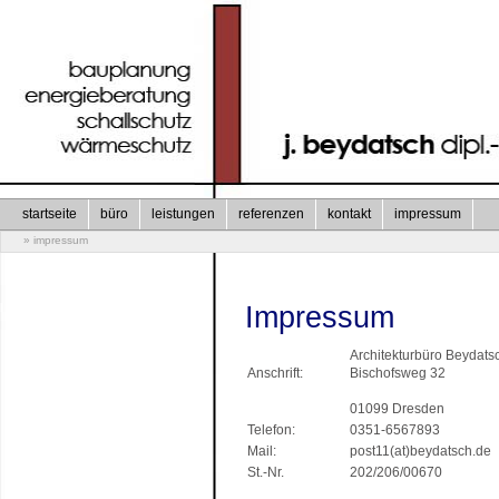
startseite
büro
leistungen
referenzen
kontakt
impressum
» impressum
Impressum
Architekturbüro Beydats
Anschrift:
Bischofsweg 32
01099 Dresden
Telefon:
0351-6567893
Mail:
post11(at)beydatsch.de
St.-Nr.
202/206/00670